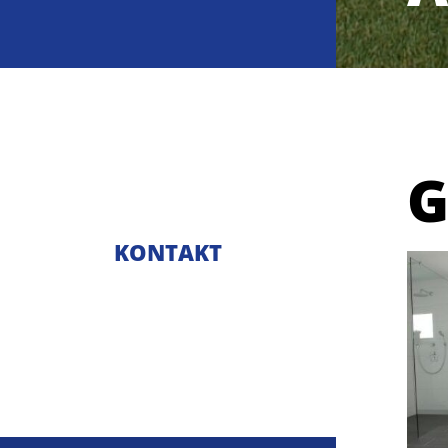
G
KONTAKT
©