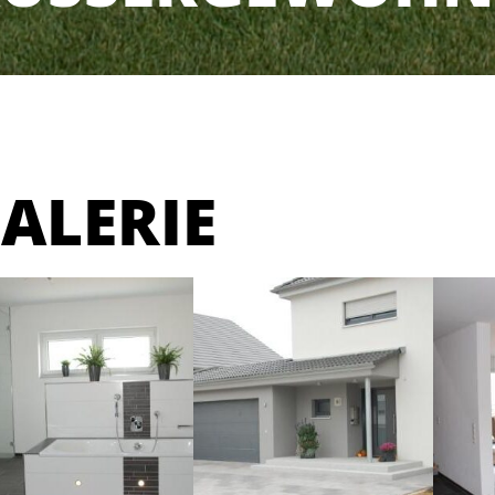
ALERIE
 2026
MM Plan-Bau GmbH |
Impressum
|
Datenschu